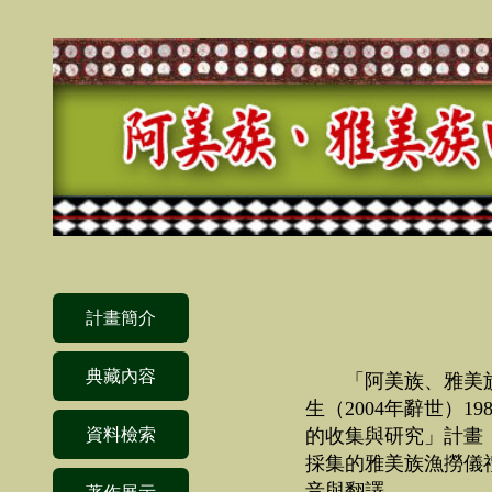
計畫簡介
典藏內容
「阿美族、雅美族
生（2004年辭世）1
資料檢索
的收集與研究」計畫（
採集的雅美族漁撈儀禮
音與翻譯。