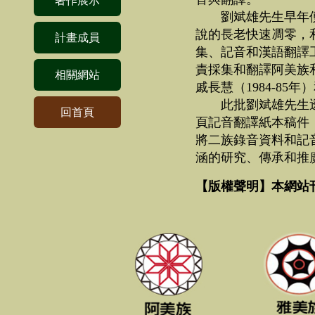
著作展示
劉斌雄先生早年
說的長老快速凋零，
計畫成員
集、記音和漢語翻譯工作
責採集和翻譯阿美族
相關網站
戚長慧（1984-85年
此批劉斌雄先生透
回首頁
頁記音翻譯紙本稿件
將二族錄音資料和記
涵的研究、傳承和推
【版權聲明】本網站